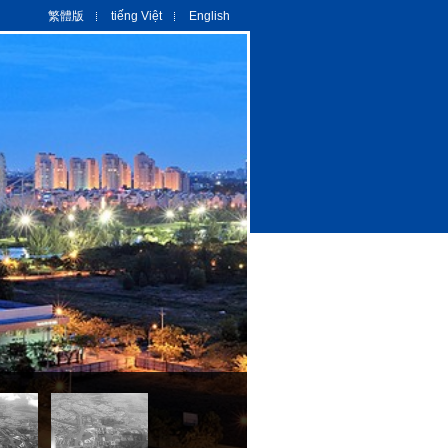
繁體版
tiếng Việt
English