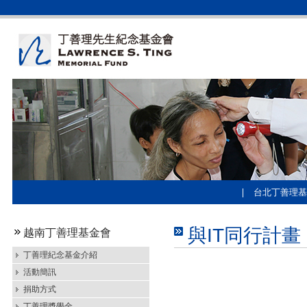
台北丁善理基
與IT同行計畫
越南丁善理基金會
丁善理紀念基金介紹
活動簡訊
捐助方式
丁善理獎學金