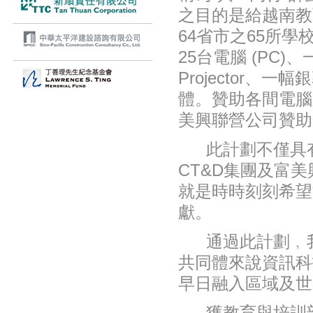
之目的是給越南教
64省市之65所學
25台電腦 (PC)
Projector、
一
幅銀
體。贊助各間電腦
美興聯營公司贊助
此計劃不僅具
CT
&
D集團及富美
就
是時時刻刻希望
獻。
通過此計劃﹐
共同體來說
資
訊
科
早日融入區域及世