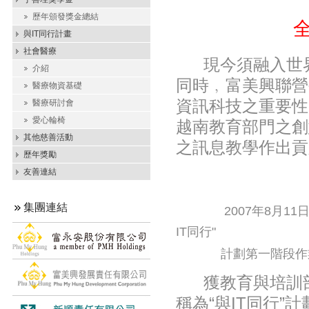
歷年頒發獎金總結
與IT同行計畫
社會醫療
現今須融入世
介紹
同時﹐富美興聯營
醫療物資基礎
資
訊
科技
之重要性
醫療研討會
愛心輪椅
越南教育部門之創
其他慈善活動
之訊息
教
學作出貢
歷年獎勵
友善連結
集團連結
2007年8月
IT同行"
計劃第一階段作
獲教育與培訓
稱為“與IT同行”