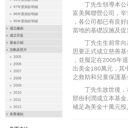
丁先生領導本公司
97年度捐款明細
富美興聯營公司，辛
96年度捐款明細
，各公司都已有良好
95年度捐款明細
成立緣由
當地的基礎設施及促
成立宗旨
丁先生生前常向友
基金介紹
活動及照片
思要正式成立慈善基
2005
，並擬定在2005
2006
出美金180萬元，
2007
之救助和兒童保護基
2008
2009
丁先生故世後，本
2010
部份利潤成立本基金
2011
補足為美金十萬元投
2012
友善連結