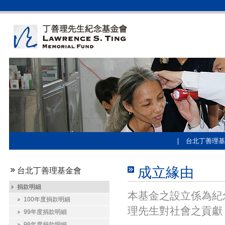
台北丁善理基
成立緣由
台北丁善理基金會
捐款明細
本基金之設立係為紀
100年度捐款明細
理先生對社會之貢獻
99年度捐款明細
98年度捐款明細