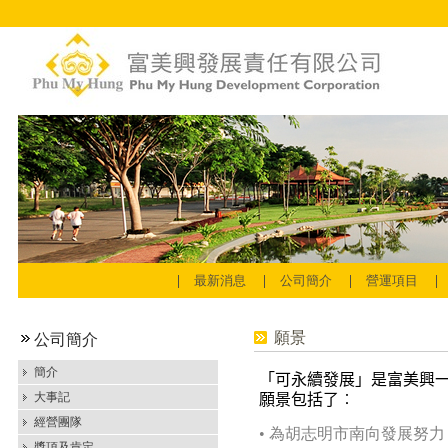
最新消息
公司簡介
營運項目
願景
公司簡介
簡介
「可永續發展」是富美興
大事記
願景包括了︰
經營團隊
•
為胡志明市南向發展努力
獎項及肯定