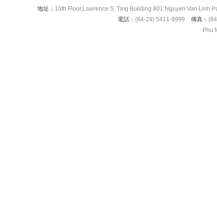
地址：
10th Floor,Lawrence S. Ting Building 801 Nguyen Van Linh Pa
電話：
(84-28) 5411-9999
傳真：
(84
Phu M