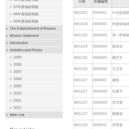
日期
收據編號
97年度捐款明細
98/10/22
0000001
中央貿易
96年度捐款明細
95年度捐款明細
98/10/26
0000002
利德保險
The Establishment of Reason
98/11/20
0000003
第一商業
Mission Statement
Introduction
98/11/24
0000004
殷長佑
Activities and Photos
2005
98/11/25
0000005
陳宏文
2006
98/11/25
0000006
王文宏
2007
2008
98/11/27
0000007
錢復
2009
98/11/27
0000008
任彥平
2010
2011
98/11/27
0000009
李芳惠
2012
98/11/27
0000010
鄭榮進
Web Link
98/11/30
0000011
李秀菊