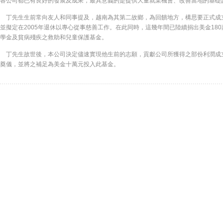
各公司都已有良好的發展及成果，最具意義的是提供大量就業機會、改善當地的基礎
丁先生生前常向友人和同事提及，越南為其第二故鄉，為回饋地方，構思要正式成
並擬定在2005年退休以專心從事慈善工作。在此同時，這幾年間已陸續捐出美金180
學金及貧病殘疾之救助和兒童保護基金。
丁先生故世後，本公司決定儘速實現他生前的志願，貢獻公司所獲得之部份利潤成立
奠儀，並將之補足為美金十萬元投入此基金。