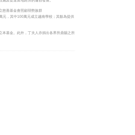
設施及促進當地經濟的蓬勃發展。
立慈善基金會照顧弱勢族群
萬元，其中100萬元成立越南學校；其餘為提供
本基金。此外，丁夫人亦捐出各界所鼎賜之所