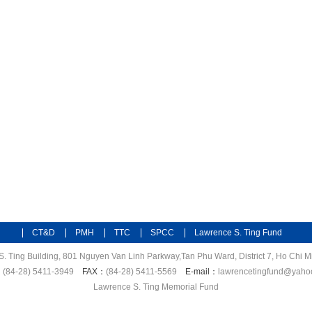
CT&D
PMH
TTC
SPCC
Lawrence S. Ting Fund
S. Ting Building, 801 Nguyen Van Linh Parkway,Tan Phu Ward, District 7, Ho Chi Mi
：
(84-28) 5411-3949
FAX：
(84-28) 5411-5569
E-mail：
lawrencetingfund@yaho
Lawrence S. Ting Memorial Fund