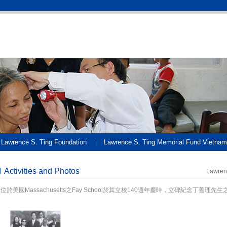
Lawrence S. Ting Foundation
Lawrence S. Ting Memorial Fund Vietnam
Activities and Photos
Lawrenc
. 位於美國Massachusetts之Fay School於其立校140週年慶時，立碑紀念丁善理先