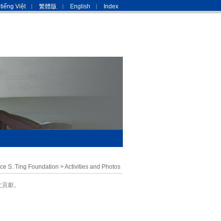
tiếng Việt
繁體版
English
Index
e S. Ting Foundation
>
Activities and Photos
生之貢獻。