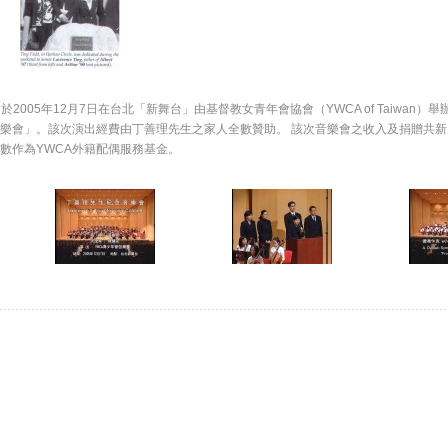
. 於2005年12月7日在台北「新舞台」由基督教女青年會協會（YWCA of Taiwan
會」。該次演出經費由丁善理先生之家人全數贊助。 該次音樂會之收入及捐贈共新台幣1
作為YWCA外籍配偶服務基金。