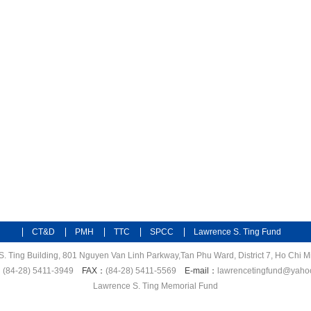
CT&D
PMH
TTC
SPCC
Lawrence S. Ting Fund
S. Ting Building, 801 Nguyen Van Linh Parkway,Tan Phu Ward, District 7, Ho Chi Mi
：
(84-28) 5411-3949
FAX：
(84-28) 5411-5569
E-mail：
lawrencetingfund@yaho
Lawrence S. Ting Memorial Fund