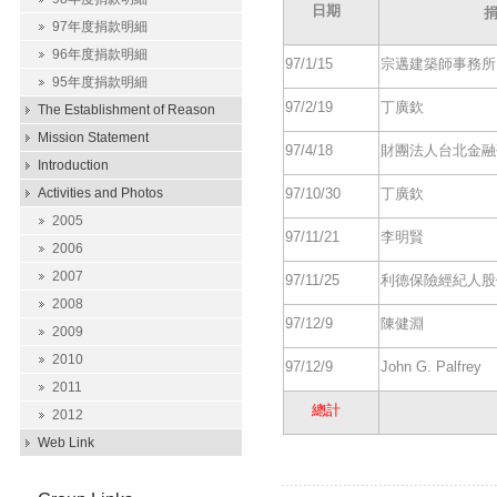
日期
97年度捐款明細
96年度捐款明細
97/1/15
宗邁建築師事務所
95年度捐款明細
97/2/19
丁廣欽
The Establishment of Reason
Mission Statement
97/4/18
財團法人台北金融
Introduction
Activities and Photos
97/10/30
丁廣欽
2005
97/11/21
李明賢
2006
2007
97/11/25
利德保險經紀人股
2008
97/12/9
陳健淵
2009
2010
97/12/9
John G. Palfrey
2011
總計
2012
Web Link