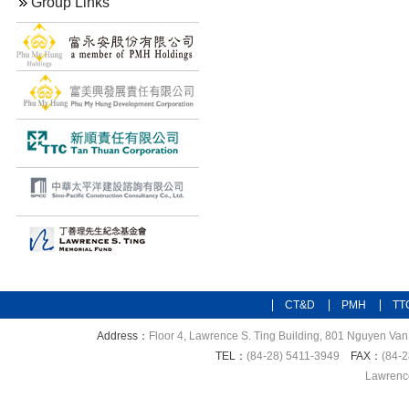
Group Links
CT&D
PMH
TT
Address：
Floor 4, Lawrence S. Ting Building, 801 Nguyen Van 
TEL：
(84-28) 5411-3949
FAX：
(84-2
Lawrence