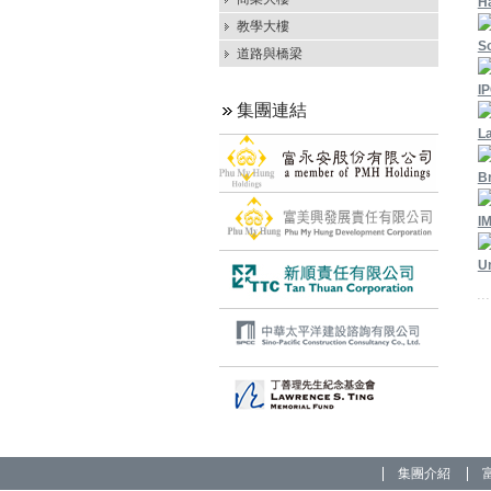
H
教學大樓
S
道路與橋梁
I
集團連結
La
Br
IM
Un
集團介紹