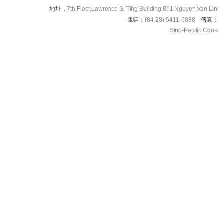
地址：
7th Floor,Lawrence S. Ting Building 801 Nguyen Van Linh
電話：
(84-28) 5411-6888
傳真：
Sino-Pacific Cons